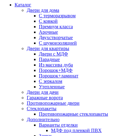
Каталог
Двери для дома
С терморазрывом
С ковкой
Премиум класса
Арочные
Двухстворчатые
С шумоизоляцией
Двери для квартиры
Двери с МДФ
Парадные
Из массива дуба
Порошок+МДФ
Порошок+ламинат
С зеркалом
Утепленные
Двери для дачи
Гаражные ворота
Противопожарные двери
Стеклопакеты
Противопожарные стеклопакеты
Дополнительно
Варианты отделки
МДФ под пленкой ПВХ
Замки