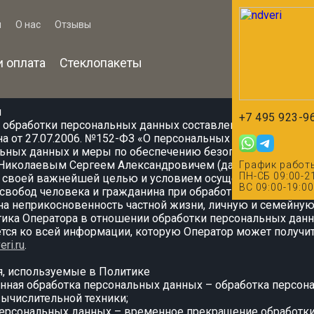
я
О нас
Отзывы
и оплата
Стеклопакеты
 отношении обработки персональны
я
+7 495 923-9
 обработки персональных данных составлена в соответств
а от 27.07.2006. №152-ФЗ «О персональных данных» и опр
льных данных и меры по обеспечению безопасности персо
иколаевым Сергеем Александровичем (далее – Оператор
График работ
ПН-СБ 09:00-2
ит своей важнейшей целью и условием осуществления свое
ВС 09:00-19:00
свобод человека и гражданина при обработке его персона
на неприкосновенность частной жизни, личную и семейную 
итика Оператора в отношении обработки персональных данн
тся ко всей информации, которую Оператор может получит
eri.ru
.
я, используемые в Политике
анная обработка персональных данных – обработка персон
ычислительной техники;
 персональных данных – временное прекращение обработк