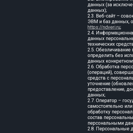
данных (за исключе
данных);
2.3. Веб-сайт – со
ЭВМ и баз данных, 
https://ndveri.ru
;
2.4. Информационна
данных персональн
технических средств
2.5. Обезличивание
определить без ис
данных конкретном
2.6. Обработка пер
(операций), соверш
средств с персонал
уточнение (обновле
предоставление, до
данных;
2.7. Оператор – го
самостоятельно или
обработку персонал
состав персональны
персональными да
2.8. Персональные 