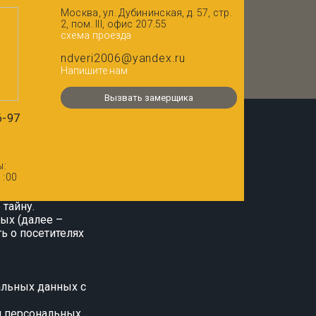
Москва, ул. Дубининская, д. 57, стр.
2, пом. III, офис 207.55
cхема проезда
ndveri2006@yandex.ru
х данных
Напишите нам
Вызвать замерщика
6-97
ии с требованиями
еделяет порядок
нальных данных,
).
ы:
1:00
й деятельности
льных данных, в том
тайну.
ых (далее –
ь о посетителях
альных данных с
и персональных