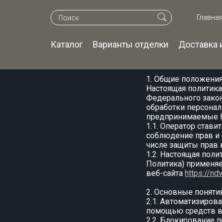
Главна
Каталог
Варианты отделки
Доставка 
Политика в
1. Общие положени
Настоящая политика
Федерального закон
обработки персона
предпринимаемые Н
1.1. Оператор став
соблюдение прав и 
числе защиты прав 
1.2. Настоящая пол
Политика) применяе
веб-сайта
https://ndv
2. Основные поняти
2.1. Автоматизиров
помощью средств в
2.2. Блокирование