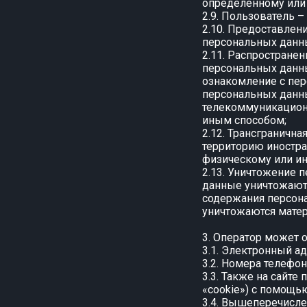
определенному или
2.9. Пользователь 
2.10. Предоставлен
персональных данн
2.11. Распростране
персональных данны
ознакомление с пер
персональных данн
телекоммуникацион
иным способом;
2.12. Трансграничн
территорию иностра
физическому или и
2.13. Уничтожение 
данные уничтожают
содержания персон
уничтожаются мате
3. Оператор может
3.1. Электронный ад
3.2. Номера телефон
3.3. Также на сайте
«cookie») с помощью
3.4. Вышеперечисл