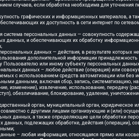
нием случаев, если обработка необходима для уточнения 
вокупность графических и информационных материалов, а т
обеспечивающих их доступность в сети интернет по сетево
я система персональных данных — совокупность содержащ
ых данных, и обеспечивающих их обработку информационн
;
 персональных данных — действия, в результате которых 
пользования дополнительной информации принадлежность
у Пользователю или иному субъекту персональных данных
сональных данных – любое действие (операция) или совоку
аемых с использованием средств автоматизации или без и
ьными данными, включая сбор, запись, систематизацию, на
ние, изменение), извлечение, использование, передачу (ра
ступ), обезличивание, блокирование, удаление, уничтожен
сударственный орган, муниципальный орган, юридическое и
 совместно с другими лицами организующие и (или) осущ
ьных данных, а также определяющие цели обработки пер
х данных, подлежащих обработке, действия (операции), 
нными;
данные – любая информация, относящаяся прямо или косве