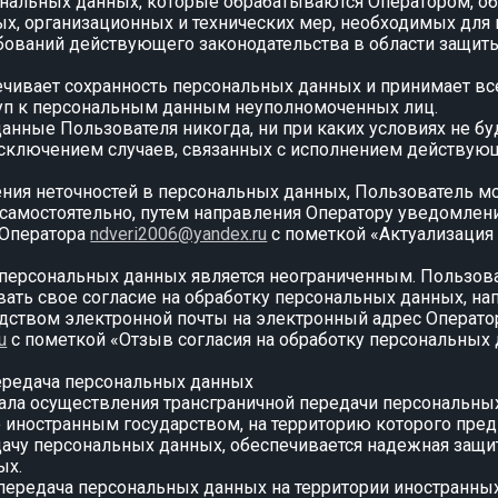
нальных данных, которые обрабатываются Оператором, об
х, организационных и технических мер, необходимых для
бований действующего законодательства в области защит
печивает сохранность персональных данных и принимает 
п к персональным данным неуполномоченных лиц.
данные Пользователя никогда, ни при каких условиях не б
исключением случаев, связанных с исполнением действую
ления неточностей в персональных данных, Пользователь м
 самостоятельно, путем направления Оператору уведомлен
 Оператора
ndveri2006@yandex.ru
с пометкой «Актуализация
и персональных данных является неограниченным. Пользов
ать свое согласие на обработку персональных данных, на
дством электронной почты на электронный адрес Операто
u
с пометкой «Отзыв согласия на обработку персональных 
передача персональных данных
ачала осуществления трансграничной передачи персональны
то иностранным государством, на территорию которого пред
ачу персональных данных, обеспечивается надежная защи
ых.
я передача персональных данных на территории иностранных