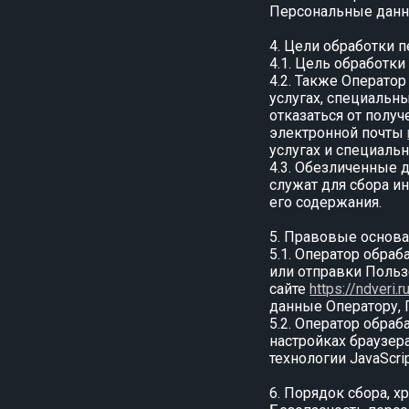
Персональные данн
4. Цели обработки 
4.1. Цель обработк
4.2. Также Операто
услугах, специальн
отказаться от полу
электронной почты
услугах и специаль
4.3. Обезличенные 
служат для сбора и
его содержания.
5. Правовые основ
5.1. Оператор обра
или отправки Поль
сайте
https://ndveri.r
данные Оператору, 
5.2. Оператор обра
настройках браузер
технологии JavaScrip
6. Порядок сбора, 