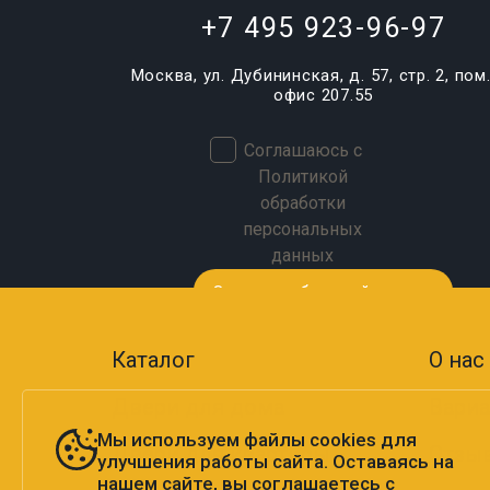
+7 495 923-96-97
Москва, ул. Дубининская, д. 57, стр. 2, пом. 
офис 207.55
Соглашаюсь с
Политикой
обработки
персональных
данных
Каталог
О нас
Двери для дома
Вариа
Мы используем файлы cookies для
Двери для квартиры
Отзы
улучшения работы сайта. Оставаясь на
нашем сайте, вы соглашаетесь с