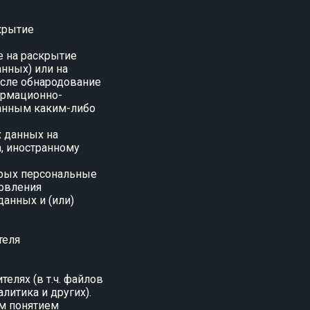
крытие
е на раскрытие
нных) или на
исле обнародование
ормационно-
данным каким-либо
х данных на
а, иностранному
орых персональные
овления
анных и (или)
теля
телях (в т.ч. файлов
литика и других).
м понятием