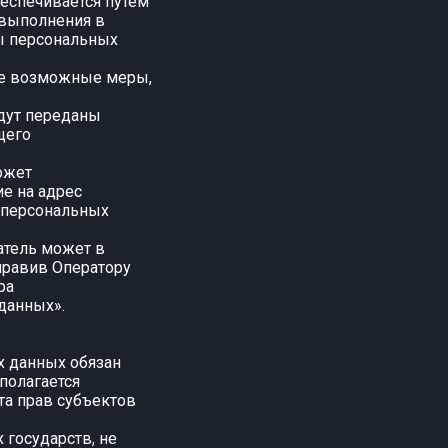
еспечивается путем
 выполнения в
ы персональных
все возможные меры,
удут переданы
щего
ожет
ие на адрес
 персональных
атель может в
правив Оператору
ра
данных».
х данных обязан
полагается
та прав субъектов
 государств, не