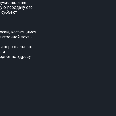
учае наличия
ную передачу его
 субъект
росам, касающимся
ектронной почты
ки персональных
ей.
ернет по адресу