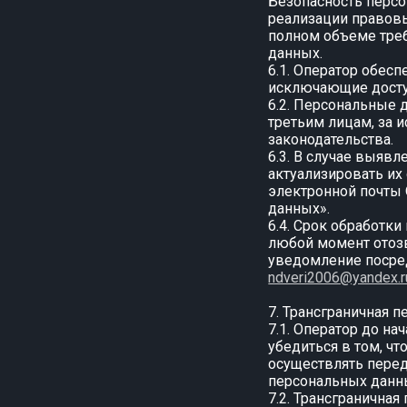
Безопасность персо
реализации правовы
полном объеме тре
данных.
6.1. Оператор обес
исключающие досту
6.2. Персональные 
третьим лицам, за 
законодательства.
6.3. В случае выяв
актуализировать их
электронной почты
данных».
6.4. Срок обработк
любой момент отозв
уведомление посре
ndveri2006@yandex.r
7. Трансграничная 
7.1. Оператор до н
убедиться в том, ч
осуществлять перед
персональных данн
7.2. Трансгранична