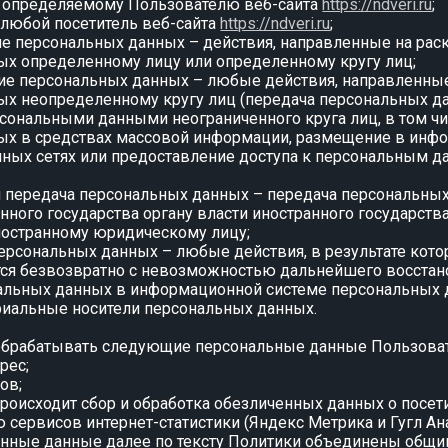
 определяемому Пользователю веб-сайта
https://ndveri.ru
;
– любой посетитель веб-сайта
https://ndveri.ru
;
ие персональных данных – действия, направленные на рас
ых определенному лицу или определенному кругу лиц;
ние персональных данных – любые действия, направленны
х неопределенному кругу лиц (передача персональных да
сональными данными неограниченного круга лиц, в том ч
ых в средствах массовой информации, размещение в инф
ных сетях или предоставление доступа к персональным 
ая передача персональных данных – передача персональны
нного государства органу власти иностранного государств
ностранному юридическому лицу;
персональных данных – любые действия, в результате кот
ся безвозвратно с невозможностью дальнейшего восстан
альных данных в информационной системе персональных д
риальные носители персональных данных.
 обрабатывать следующие персональные данные Пользова
рес;
ов;
 происходит сбор и обработка обезличенных данных о посети
 сервисов интернет-статистики (Яндекс Метрика и Гугл Ана
енные данные далее по тексту Политики объединены общи