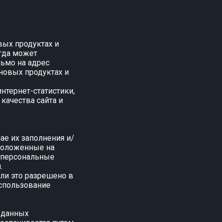
вых продуктах и
егда может
сьмо на адрес
новых продуктах и
нтернет-статистики,
качества сайта и
ае их заполнения и/
положенные на
и персональные
.
сли это разрешено в
использование
х данных