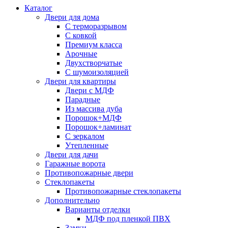
Каталог
Двери для дома
С терморазрывом
С ковкой
Премиум класса
Арочные
Двухстворчатые
С шумоизоляцией
Двери для квартиры
Двери с МДФ
Парадные
Из массива дуба
Порошок+МДФ
Порошок+ламинат
С зеркалом
Утепленные
Двери для дачи
Гаражные ворота
Противопожарные двери
Стеклопакеты
Противопожарные стеклопакеты
Дополнительно
Варианты отделки
МДФ под пленкой ПВХ
Замки