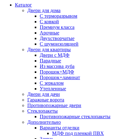
Каталог
Двери для дома
С терморазрывом
С ковкой
Премиум класса
Арочные
Двухстворчатые
С шумоизоляцией
Двери для квартиры
Двери с МДФ
Парадные
Из массива дуба
Порошок+МДФ
Порошок+ламинат
С зеркалом
Утепленные
Двери для дачи
Гаражные ворота
Противопожарные двери
Стеклопакеты
Противопожарные стеклопакеты
Дополнительно
Варианты отделки
МДФ под пленкой ПВХ
Замки