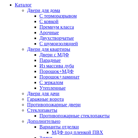
Каталог
Двери для дома
С терморазрывом
С ковкой
Премиум класса
Арочные
Двухстворчатые
С шумоизоляцией
Двери для квартиры
Двери с МДФ
Парадные
Из массива дуба
Порошок+МДФ
Порошок+ламинат
С зеркалом
Утепленные
Двери для дачи
Гаражные ворота
Противопожарные двери
Стеклопакеты
Противопожарные стеклопакеты
Дополнительно
Варианты отделки
МДФ под пленкой ПВХ
Замки